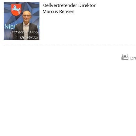
stellvertretender Direktor
Marcus Rensen
Bildrechte
:
ArbG
Osnabrück
Dr